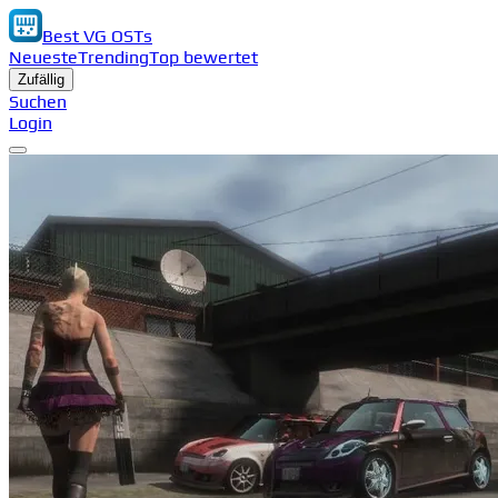
Best VG OSTs
Neueste
Trending
Top bewertet
Zufällig
Suchen
Login